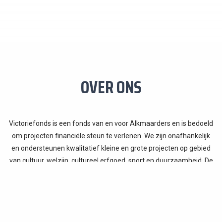
OVER ONS
Victoriefonds is een fonds van en voor Alkmaarders en is bedoeld
om projecten financiële steun te verlenen. We zijn onafhankelijk
en ondersteunen kwalitatief kleine en grote projecten op gebied
van cultuur, welzijn, cultureel erfgoed, sport en duurzaamheid. De
nadruk ligt op actieve betrokkenheid van inwoners en onderlinge
verbondenheid.