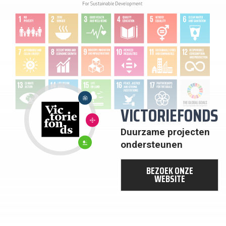
17:
PARTNERSCHAP
OM
DOELSTELLINGEN
VICTORIEFONDS
TE BEREIKEN
10:
ONGELIJKHEID
VERMINDEREN
15:
Duurzame projecten
LEVEN
OP
ondersteunen
HET
LAND
BEZOEK ONZE
WEBSITE