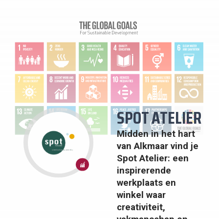
SPOT ATELIER
Midden in het hart
van Alkmaar vind je
8: EERLIJK
Spot Atelier: een
WERK EN
ECONOMISCHE
inspirerende
GROEI
werkplaats en
winkel waar
creativiteit,