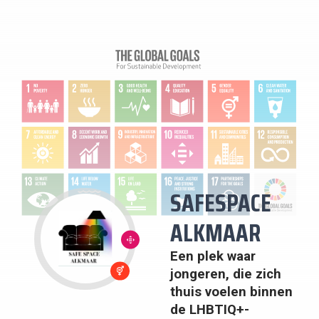
SAFESPACE
ALKMAAR
10:
ONGELIJKHEID
VERMINDEREN
Een plek waar
5: GENDER
jongeren, die zich
GELIJKHEID
thuis voelen binnen
de LHBTIQ+-