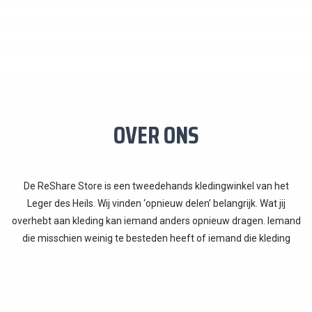
OVER ONS
De ReShare Store is een tweedehands kledingwinkel van het
Leger des Heils. Wij vinden ‘opnieuw delen’ belangrijk. Wat jij
overhebt aan kleding kan iemand anders opnieuw dragen. Iemand
die misschien weinig te besteden heeft of iemand die kleding
zoekt waar een verhaal achter zit. En het milieu heeft er ook wat
aan, want minder nieuwe kleding betekent minder productie. Zo is
de ReShare Store er voor iedereen.