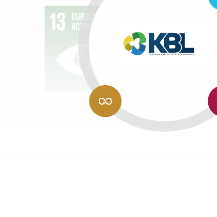
EN
SA
12:
8: 
VERANTWOORDE
WE
CONSUMPTIE EN
EC
PRODUCTIE
GR