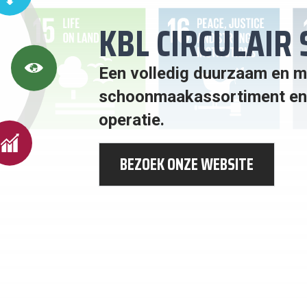
NITAIR
KBL CIRCULAI
13:
Een volledig duurzaam en mi
KLIMAATACTIE
schoonmaakassortiment en 
operatie.
EERLIJK
RK EN
ONOMISCHE
BEZOEK ONZE WEBSITE
OEI