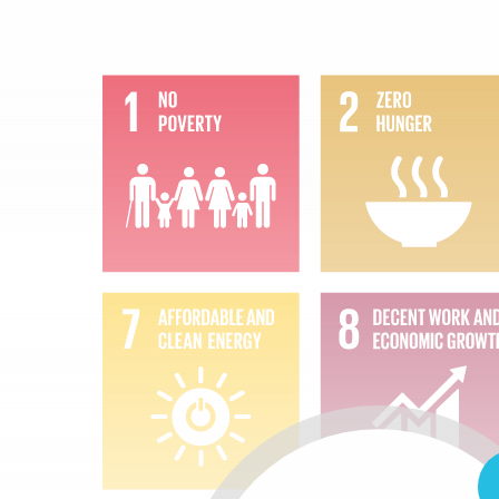
6:
SC
WA