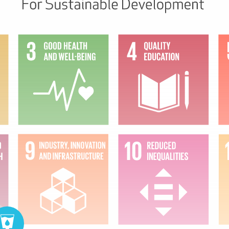
HOON
TER