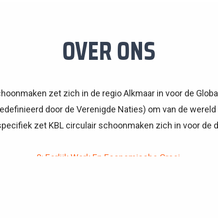
OVER ONS
choonmaken zet zich in de regio Alkmaar in voor de Globa
gedefinieerd door de Verenigde Naties) om van de wereld 
pecifiek zet KBL circulair schoonmaken zich in voor de 
8: Eerlijk Werk En Economische Groei
,
13: Klimaatactie
,
6: Schoon Water en Sanitair
,
12: Verantwoorde Consumptie En Productie
,