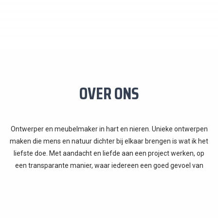
OVER ONS
Ontwerper en meubelmaker in hart en nieren. Unieke ontwerpen
maken die mens en natuur dichter bij elkaar brengen is wat ik het
liefste doe. Met aandacht en liefde aan een project werken, op
een transparante manier, waar iedereen een goed gevoel van
krijgt. Of het nu om een kast, een keuken of een complete
inrichting van kantoor of winkel gaat, ik zorg altijd voor een uniek
concept en een mooie samenwerking.