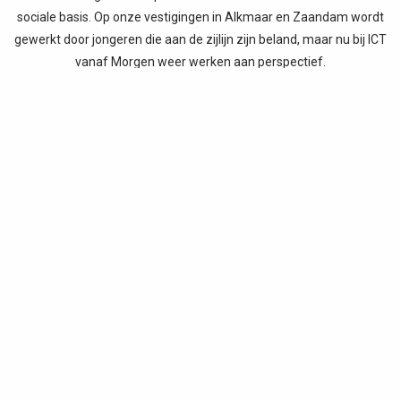
sociale basis. Op onze vestigingen in Alkmaar en Zaandam wordt
gewerkt door jongeren die aan de zijlijn zijn beland, maar nu bij ICT
vanaf Morgen weer werken aan perspectief.
Vaak blijken deze jongeren interesse en talent voor ICT te hebben.
Hier leiden wij hen op en gaan ze aan de slag met diverse ICT
diensten zoals het repareren of refurbishen van computers,
verzorgen van werkplek-migraties, software-testing en ICT-
support.
ICT vanaf Morgen is een social enterprise; maatschappelijke winst
staat bij ons voorop. Jongeren aan het werk en verminderen van
de ICT afvalberg is waar wij voor staan! Sinds 2022 zijn wij in het
Register Code Sociale Ondernemingen opgenomen en PSO30+
gecertificeerd.
Wij werken veelal voor bedrijven (oa Randstad, de Volksbank, GGD,
Endeavour, G4S, Allianz ) en andere organisaties, zoals
onderwijsinstellingen of gemeentes die hun afgeschreven ICT aan