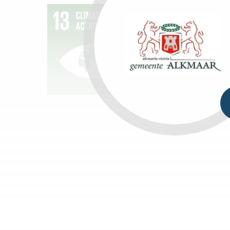
17:
PA
OM
DO
TE