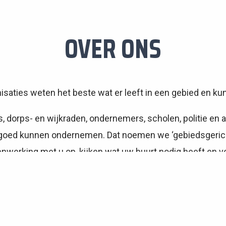
OVER ONS
aties weten het beste wat er leeft in een gebied en kunn
orps- en wijkraden, ondernemers, scholen, politie en and
 goed kunnen ondernemen. Dat noemen we ‘gebiedsgerich
nwerking met u op, kijken wat uw buurt nodig heeft en
om bewonersinitiatieven te realiseren.