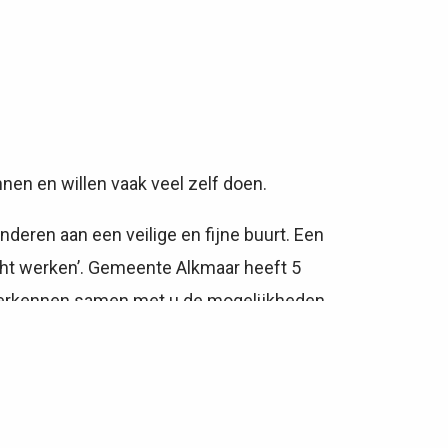
en en willen vaak veel zelf doen.
eren aan een veilige en fijne buurt. Een
t werken’. Gemeente Alkmaar heeft 5
 verkennen samen met u de mogelijkheden