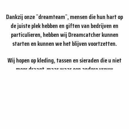
Dankzij onze ¨dreamteam¨, mensen die hun hart op
de juiste plek hebben en giften van bedrijven en
particulieren, hebben wij Dreamcatcher kunnen
starten en kunnen we het blijven voortzetten.
Wij hopen op kleding, tassen en sieraden die u niet
meer draagt, maar waar een andere vrouw
dolgelukkig mee zal zijn. Door deze donaties zijn wij
in staat om Dreamcatcher draaiende te houden.
Voor alle spullen die wij in Dreamcatcher verkopen
vragen wij een kleine bijdrage. Hiervan kunnen wij
de huur en de lasten betalen. Het restant wordt