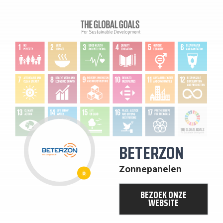
BETERZON
7:
BETAALBARE
Zonnepanelen
EN
DUURZAME
ENERGIE
BEZOEK ONZE
WEBSITE