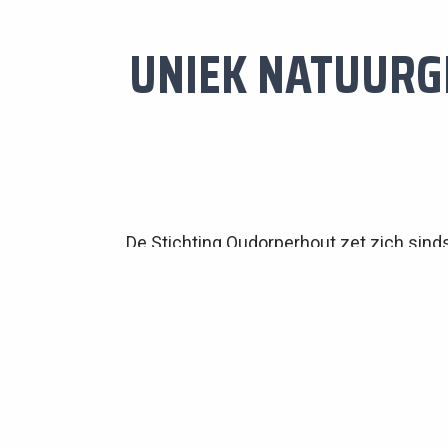
UNIEK NATUURG
De Stichting Oudorperhout zet zich sin
door structureel te overleggen met de
kin
Powered By
Lanthopus X
en
Stichting Global Goals Nederland