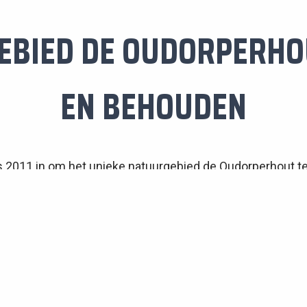
EBIED DE OUDORPERH
EN BEHOUDEN
ds 2011 in om het unieke natuurgebied de Oudorperhout
 gemeente en natuurorganisaties, het organiseren van e
deren, terreinbeheer uit te voeren en zelf onderzoek te d