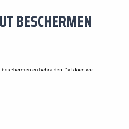
OUT BESCHERMEN
 te beschermen en behouden. Dat doen we
xcursies en lessen voor volwassenen en
oen.