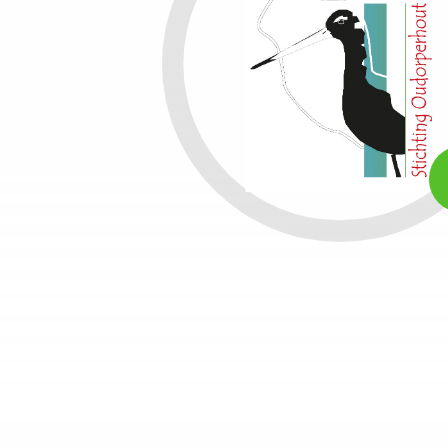
15:
LE
OP
HE
LA