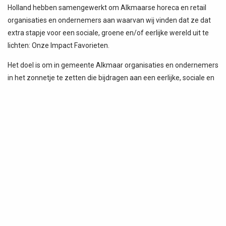
Holland hebben samengewerkt om Alkmaarse horeca en retail
organisaties en ondernemers aan waarvan wij vinden dat ze dat
extra stapje voor een sociale, groene en/of eerlijke wereld uit te
lichten: Onze Impact Favorieten.
Het doel is om in gemeente Alkmaar organisaties en ondernemers
in het zonnetje te zetten die bijdragen aan een eerlijke, sociale en
groene stad/wereld. En consumenten laten zien dat -business
goed doen en goede business doen- hand in hand kunnen gaan.
En die daarmee ook als inspiratie kunnen dienen voor andere
organisaties en ondernemers.
De komende tijd zullen meer organisaties en ondernemers
zichtbaar worden. Vind je als retail of horeca organisatie of
ondernemer in Alkmaar dat je ook Impact Favoriet genoemd kan
worden, laat het ons dan weten via het contactformulier.
En stap gerust eens binnen bij een van deze zaken.
Bekijk hier de eerste impactmakers op de pagina die 27 maart is