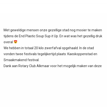
Met geweldige mensen onze gezellige stad nog mooier te maken
tijdens de End Plastic Soup Sup it Up. En wat was het gezellig druk
overal
We hebben in totaal 20 kilo zwerfafval opgehaald. In de stad
vonden twee festivals tegelijkertijd plaats: Kaeskoppenstad en
Smaakmakend festival.
Dank aan Rotary Club Alkmaar voor het mogelijk maken van deze
clean up
#standuppaddle #supitup #zerowaste #sup #cleanup #alkmaar
#alkmaarprachtstad